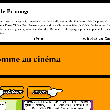
e le Fromage
n comic strip saignant, irrespectueux, vif et incisif, avec un abruti indestructible (ou presque)
is Duke, Violent Bob, Jésusman, et une ribambelle de jolies filles, Kat', Nath' et les autres. L
otes, assez saignantes, totalement absurdes. Desmond Seah n'épargne personne, pour notre plus
Seah.
Bigger than Cheeses
et traduit par Xav
Tiré de
mme au cinéma