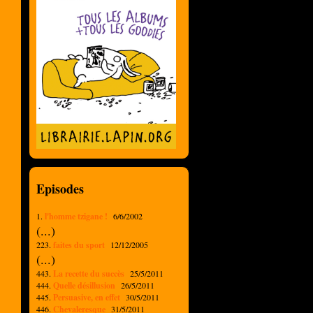
Episodes
1.
l'homme tzigane !
6/6/2002
(...)
223.
faites du sport
12/12/2005
(...)
443.
La recette du succès
25/5/2011
444.
Quelle désillusion
26/5/2011
445.
Persuasive, en effet
30/5/2011
446.
Chevaleresque
31/5/2011