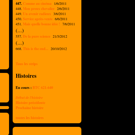
447.
Comme au cinéma
1/6/2011
448.
Mon preux chevalier
2/6/2011
449.
Un avenir radieux
3/6/2011
450.
Service après-vente
6/6/2011
451.
Mais quelle bonne idée !
7/6/2011
(...)
557.
De la pure science
21/3/2012
(...)
668.
This is the end...
20/10/2012
Tous les strips
Histoires
En cours :
BTC 621-640
Début de l'histoire
Histoire précédente
Prochaine histoire
toutes les histoires