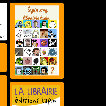
eurs
ier.