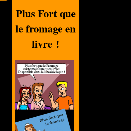
Plus Fort que
le fromage en
livre !