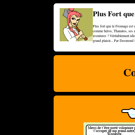
Plus Fort qu
Plus fort que le Fromage est u
comme héros, Thanatos, ses am
aventures ? Véritablement idi
grand plaisir... Par Desmond 
Co