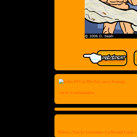
voir les 2 commentaires
Maison
-
Tous les webcomics
-
La librairie Lapin
-