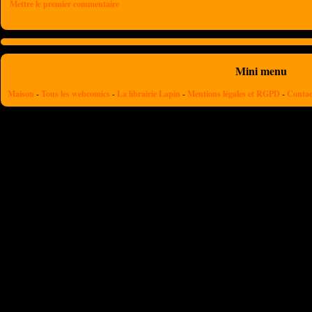
Mettre le premier commentaire
Mini menu
Maison
-
Tous les webcomics
-
La librairie Lapin
-
Mentions légales et RGPD
-
Contac