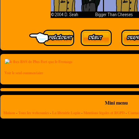
Voir le seul commentaire
Mini menu
Maison
-
Tous les webcomics
-
La librairie Lapin
-
Mentions légales et RGPD
-
Contac