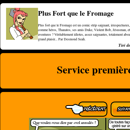
Plus Fort que le Fromage
Plus fort que le Fromage est un comic strip saignant, irrespectueux, 
comme héros, Thanatos, ses amis Duke, Violent Bob, Jésusman, et une
aventures ? Véritablement idiotes, assez saignantes, totalement a
grand plaisir... Par Desmond Seah.
Tiré d
Service première