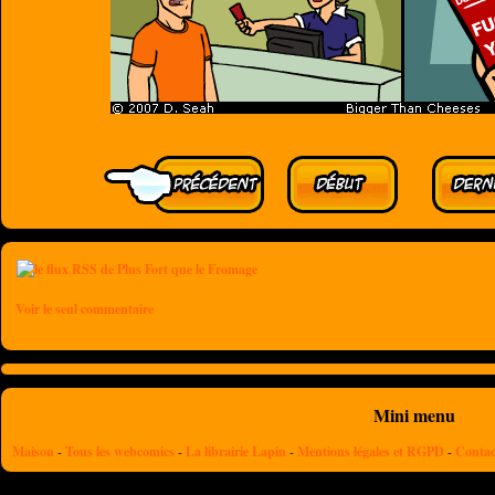
Voir le seul commentaire
Mini menu
Maison
-
Tous les webcomics
-
La librairie Lapin
-
Mentions légales et RGPD
-
Contac