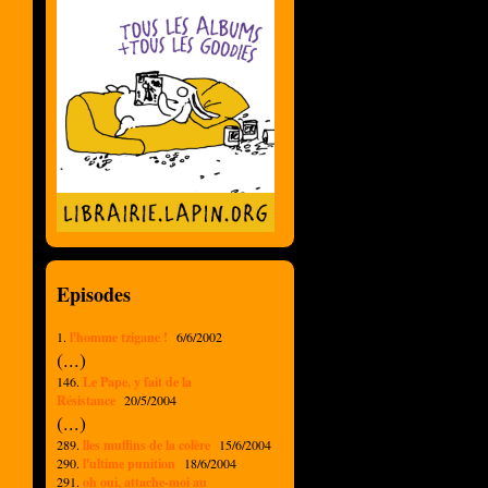
Episodes
1.
l'homme tzigane !
6/6/2002
(...)
146.
Le Pape, y fait de la
Résistance
20/5/2004
(...)
289.
lles muffins de la colère
15/6/2004
290.
l'ultime punition
18/6/2004
291.
oh oui, attache-moi au