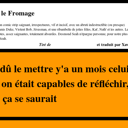
e le Fromage
n comic strip saignant, irrespectueux, vif et incisif, avec un abruti indestructible (ou presque)
is Duke, Violent Bob, Jésusman, et une ribambelle de jolies filles, Kat', Nath' et les autres. L
otes, assez saignantes, totalement absurdes. Desmond Seah n'épargne personne, pour notre plus
Seah.
Bigger than Cheeses
et traduit par Xav
Tiré de
 dû le mettre y'a un mois celu
 on était capables de réfléchir
ça se saurait