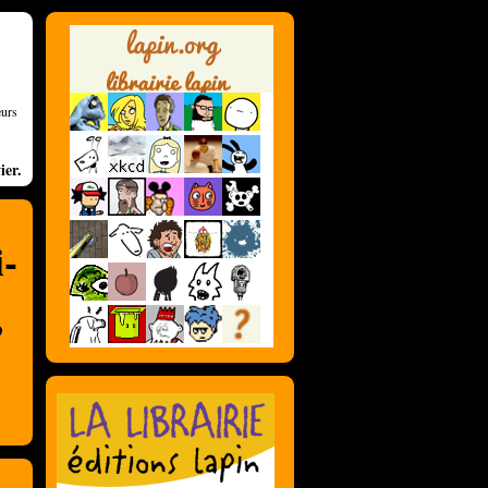
eurs
ier.
i-
,