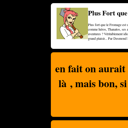
Plus Fort qu
Plus fort que le Fromage est u
comme héros, Thanatos, ses am
aventures ? Véritablement idi
grand plaisir... Par Desmond 
en fait on aurait
là , mais bon, si