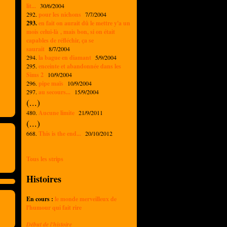
lit...
30/6/2004
292.
pour les nichons
7/7/2004
293.
en fait on aurait dû le mettre y'a un
mois celui-là , mais bon, si on était
capables de réfléchir, ça se
saurait
8/7/2004
294.
la bague en diamant
5/9/2004
295.
enceinte et abandonnée dans les
Sims 2
10/9/2004
296.
pipe maïs
10/9/2004
297.
au secours...
15/9/2004
(...)
480.
Aucune limite
21/9/2011
(...)
668.
This is the end...
20/10/2012
Tous les strips
Histoires
En cours :
le monde merveilleux de
l'humour qui fait rire
Début de l'histoire