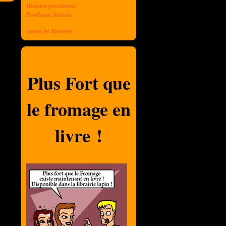
Histoire précédente
Prochaine histoire
toutes les histoires
Plus Fort que
le fromage en
livre !