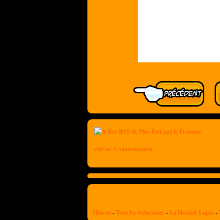
voir les 3 commentaires
Maison
-
Tous les webcomics
-
La librairie Lapin
-