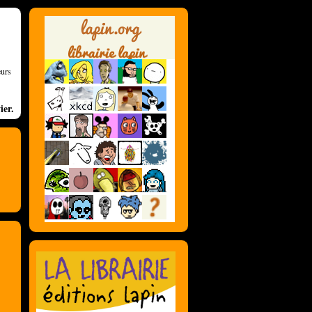
eurs
ier.