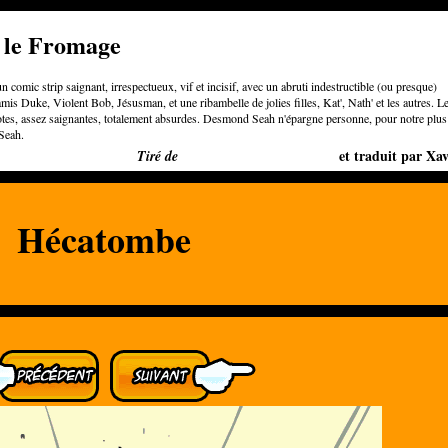
e le Fromage
n comic strip saignant, irrespectueux, vif et incisif, avec un abruti indestructible (ou presque)
is Duke, Violent Bob, Jésusman, et une ribambelle de jolies filles, Kat', Nath' et les autres. L
otes, assez saignantes, totalement absurdes. Desmond Seah n'épargne personne, pour notre plus
Seah.
Bigger than Cheeses
et traduit par Xav
Tiré de
Hécatombe