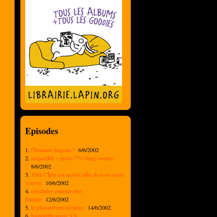
Episodes
1.
l'homme tzigane !
6/6/2002
2.
aetjatrhh - sprite *%!#ing comics
!
8/6/2002
3.
Alex Chiu est arrivé afin de tous nous
sauver
10/6/2002
4.
conduire comme une
femme
12/6/2002
5.
le placard mystérieux
14/6/2002
6.
humidificateur VS