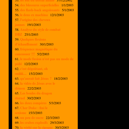
53.
les lois du dessin animé
37/12/2002
54.
des blessures superficielles
1/1/2003
55.
des flash-back angoissants
5/1/2003
56.
le deus ex machina
12/1/2003
57.
l'origine des cheveux
jaunes
19/1/2003
58.
Analyse du style de combat
DBZ
25/1/2003
59.
Quelques flexions
d'échauffement
30/1/2003
60.
fréquence magnétique du
canceeeeer !!!
5/2/2003
61.
le mode fusion n'est pas un mode de
pédé
12/2/2003
62.
c'est dégoûtant, oh
ouiiiii....
15/2/2003
63.
qu'aurait fait Jésus ?
18/2/2003
64.
la vidéo de Jésus avec le
démon
22/2/2003
65.
Les boules du dragon
éternel
30/2/2003
66.
les deux compères
5/3/2003
67.
Cher Duke : fini le
sexisme
15/3/2003
68.
un peu de sucre
22/3/2003
69.
les crabes explosifs
29/3/2003
70.
la vérité sur la cigogne
30/3/2003