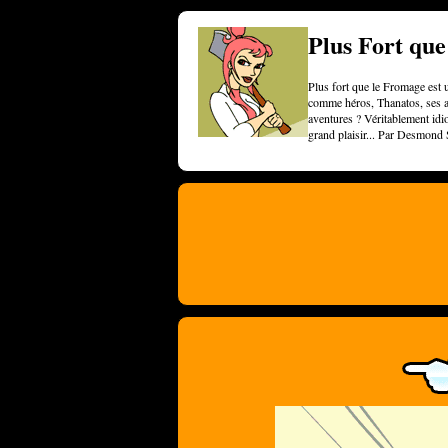
Plus Fort qu
Plus fort que le Fromage est u
comme héros, Thanatos, ses am
aventures ? Véritablement idi
grand plaisir... Par Desmond 