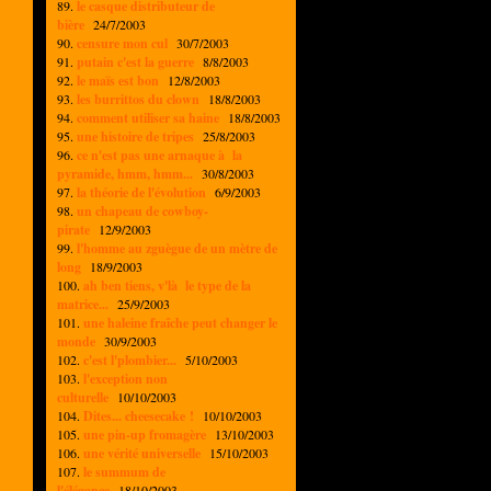
89.
le casque distributeur de
bière
24/7/2003
90.
censure mon cul
30/7/2003
91.
putain c'est la guerre
8/8/2003
92.
le maïs est bon
12/8/2003
93.
les burrittos du clown
18/8/2003
94.
comment utiliser sa haine
18/8/2003
95.
une histoire de tripes
25/8/2003
96.
ce n'est pas une arnaque à la
pyramide, hmm, hmm...
30/8/2003
97.
la théorie de l'évolution
6/9/2003
98.
un chapeau de cowboy-
pirate
12/9/2003
99.
l'homme au zguègue de un mètre de
long
18/9/2003
100.
ah ben tiens, v'là le type de la
matrice...
25/9/2003
101.
une haleine fraîche peut changer le
monde
30/9/2003
102.
c'est l'plombier...
5/10/2003
103.
l'exception non
culturelle
10/10/2003
104.
Dites... cheesecake !
10/10/2003
105.
une pin-up fromagère
13/10/2003
106.
une vérité universelle
15/10/2003
107.
le summum de
l'élégance
18/10/2003