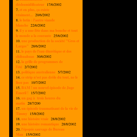
déshumidificateur
17/6/2002
7.
et en plus, ça existe
vraiment...
20/6/2002
8.
le lutin : l'autre viande
blanche
22/6/2002
9.
il y a une fète dans ma bouche et tout
le monde a la courante
25/6/2002
10.
une production de la société "Gros et
Larges"
28/6/2002
11.
le pays de l'eau diurétique et des
chihuahuas
30/6/2002
12.
la grille de programmes de
l'été
2/7/2002
13.
politique australienne
5/7/2002
14.
ce strip n'est pas drôle du tout, ne le
lisez pas
10/7/2002
15.
BAM ! un nouvel épisode de Juge
Emeril !
15/7/2002
16.
un gag à trois heures du
matin
28/7/200
17.
un épisode traumatisant de la vie de
Timmy
15/8/2002
18.
une histoire vraie
28/8/2002
19.
une histoire romantique
28/8/2002
20.
l'épopée sauvage de Bureau
Man
15/9/2002