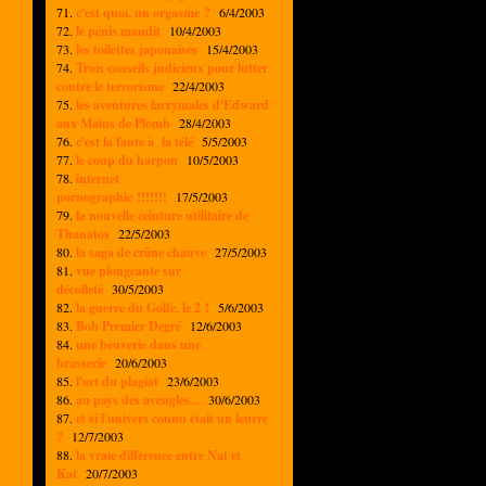
71.
c'est quoi, un orgasme ?
6/4/2003
72.
le pénis maudit
10/4/2003
73.
les toilettes japonaises
15/4/2003
74.
Trois conseils judicieux pour lutter
contre le terrorisme
22/4/2003
75.
les aventures lacrymales d'Edward
aux Mains de Plomb
28/4/2003
76.
c'est la faute à la télé
5/5/2003
77.
le coup du harpon
10/5/2003
78.
internet
pornographie !!!!!!!
17/5/2003
79.
la nouvelle ceinture utilitaire de
Thanatos
22/5/2003
80.
la saga de crâne chauve
27/5/2003
81.
vue plongeante sur
décolleté
30/5/2003
82.
la guerre du Golfe, le 2 !
5/6/2003
83.
Bob Premier Degré
12/6/2003
84.
une beuverie dans une
brasserie
20/6/2003
85.
l'art du plagiat
23/6/2003
86.
au pays des aveugles...
30/6/2003
87.
et si l'univers connu était un leurre
?
12/7/2003
88.
la vraie différence entre Nat et
Kat
20/7/2003