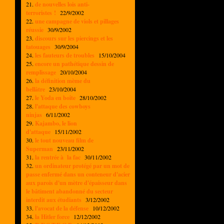
21.
de nouvelles lois anti-
terroristes !
22/9/2002
22.
une campagne de viols et pillages
réussie
30/9/2002
23.
discours sur les piercings et les
tatouages
30/9/2004
24.
les fauteurs de troubles
15/10/2004
25.
encore un pathétique dessin de
remplissage
20/10/2004
26.
la définition mème du
bellâtre
23/10/2004
27.
le Yoda en boîte
28/10/2002
28.
l'attaque des cowboys
ninjas
6/11/2002
29.
Kajambo, le lion
d'attaque
15/11/2002
30.
le tout nouveau film de
Superman
23/11/2002
31.
la rentrée à la fac
30/11/2002
32.
un ordinateur protégé par un mot de
passe enfermé dans un conteneur d'acier
aux parois d'un mètre d'épaisseur dans
le bâtiment abandonné du secteur
interdit aux étudiants
3/12/2002
33.
l'avocat de la défense
10/12/2002
34.
la Hitler force
12/12/2002