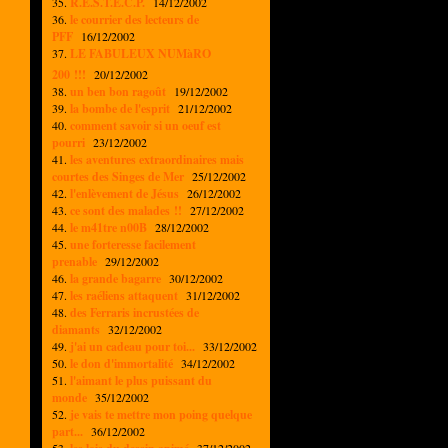
35.
R.E.S.T.E.C.P.
14/12/2002
36.
le courrier des lecteurs de
PFF
16/12/2002
37.
LE FABULEUX NUMàRO
200 !!!
20/12/2002
38.
un ben bon ragoût
19/12/2002
39.
la bombe de l'esprit
21/12/2002
40.
comment savoir si un oeuf est
pourri
23/12/2002
41.
les aventures extraordinaires mais
courtes des Singes de Mer
25/12/2002
42.
l'enlèvement de Jésus
26/12/2002
43.
ce sont des malades !!
27/12/2002
44.
le m41tre n00B
28/12/2002
45.
une forteresse facilement
prenable
29/12/2002
46.
la grande bagarre
30/12/2002
47.
les raéliens attaquent
31/12/2002
48.
des Ferraris incrustées de
diamants
32/12/2002
49.
j'ai un cadeau pour toi...
33/12/2002
50.
le don d'immortalité
34/12/2002
51.
l'aimant le plus puissant du
monde
35/12/2002
52.
je vais te mettre mon poing quelque
part...
36/12/2002