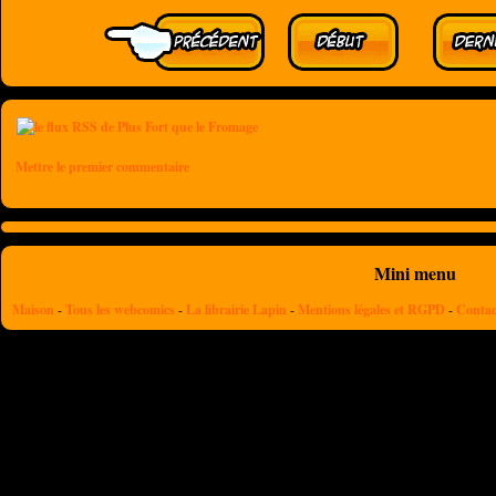
Mettre le premier commentaire
Mini menu
Maison
-
Tous les webcomics
-
La librairie Lapin
-
Mentions légales et RGPD
-
Contac