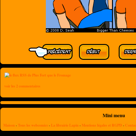
voir les 2 commentaires
Mini menu
Maison
-
Tous les webcomics
-
La librairie Lapin
-
Mentions légales et RGPD
-
Contac