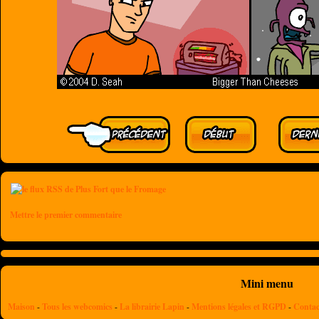
Mettre le premier commentaire
Mini menu
Maison
-
Tous les webcomics
-
La librairie Lapin
-
Mentions légales et RGPD
-
Contac