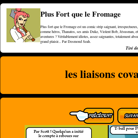
Plus Fort que le Fromage
Plus fort que le Fromage est un comic strip saignant, irrespectueux, 
comme héros, Thanatos, ses amis Duke, Violent Bob, Jésusman, et une
aventures ? Véritablement idiotes, assez saignantes, totalement a
grand plaisir... Par Desmond Seah.
Tiré d
les liaisons cov