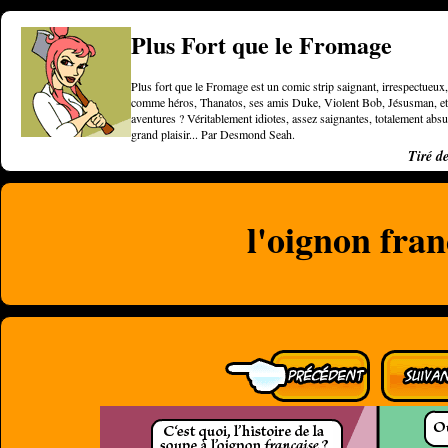
Plus Fort que le Fromage
Plus fort que le Fromage est un comic strip saignant, irrespectueux, 
comme héros, Thanatos, ses amis Duke, Violent Bob, Jésusman, et une
aventures ? Véritablement idiotes, assez saignantes, totalement a
grand plaisir... Par Desmond Seah.
Tiré d
l'oignon fran