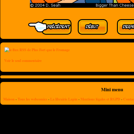
Voir le seul commentaire
Mini menu
Maison
-
Tous les webcomics
-
La librairie Lapin
-
Mentions légales et RGPD
-
Contac