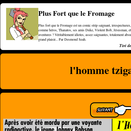
Plus Fort que le Fromage
Plus fort que le Fromage est un comic strip saignant, irrespectueux, 
comme héros, Thanatos, ses amis Duke, Violent Bob, Jésusman, et une
aventures ? Véritablement idiotes, assez saignantes, totalement a
grand plaisir... Par Desmond Seah.
Tiré d
l'homme tziga