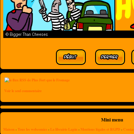
Voir le seul commentaire
Mini menu
Maison
-
Tous les webcomics
-
La librairie Lapin
-
Mentions légales et RGPD
-
Contac