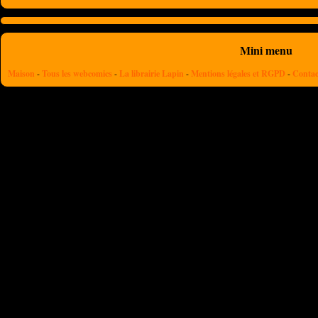
Mini menu
Maison
-
Tous les webcomics
-
La librairie Lapin
-
Mentions légales et RGPD
-
Contac