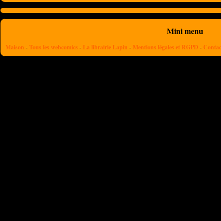
Mini menu
Maison
-
Tous les webcomics
-
La librairie Lapin
-
Mentions légales et RGPD
-
Contac