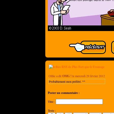
Olllie a dit
OMG !
le mercredi 29 février 2012
Probablement mon préféré. ^^
Poster un commentaire :
Titre :
Texte :