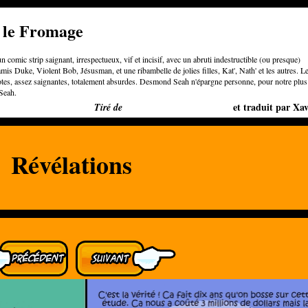
e le Fromage
n comic strip saignant, irrespectueux, vif et incisif, avec un abruti indestructible (ou presque)
is Duke, Violent Bob, Jésusman, et une ribambelle de jolies filles, Kat', Nath' et les autres. L
otes, assez saignantes, totalement absurdes. Desmond Seah n'épargne personne, pour notre plus
Seah.
Bigger than Cheeses
et traduit par Xav
Tiré de
Révélations