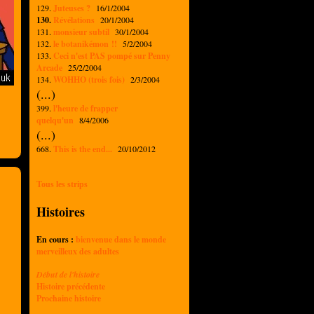
129.
Juteuses ?
16/1/2004
130.
Révélations
20/1/2004
131.
monsieur subtil
30/1/2004
132.
le botanikémon !!
5/2/2004
133.
Ceci n'est PAS pompé sur Penny
Arcade
25/2/2004
134.
WOHHO (trois fois)
2/3/2004
(...)
399.
l'heure de frapper
quelqu'un
8/4/2006
(...)
668.
This is the end...
20/10/2012
Tous les strips
Histoires
En cours :
bienvenue dans le monde
merveilleux des adultes
Début de l'histoire
Histoire précédente
Prochaine histoire