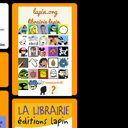
eurs
ier.