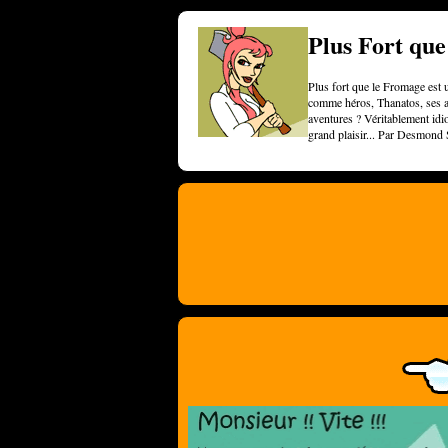
Plus Fort qu
Plus fort que le Fromage est u
comme héros, Thanatos, ses am
aventures ? Véritablement idi
grand plaisir... Par Desmond 