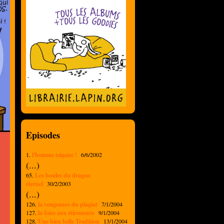
Episodes
1.
l'homme tzigane !
6/6/2002
(...)
65.
Les boules du dragon
éternel
30/2/2003
(...)
126.
la vengeance du plagiat
7/1/2004
127.
la foire aux étirements
9/1/2004
128.
Une bien belle Tradition
13/1/2004