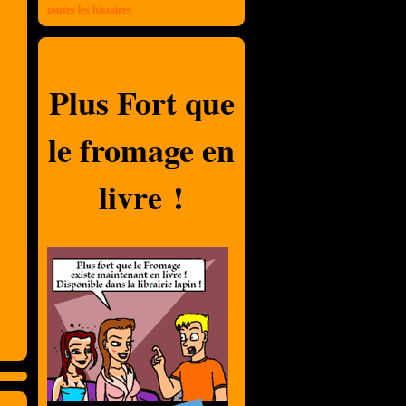
toutes les histoires
Plus Fort que
le fromage en
livre !