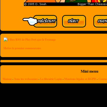
Mettre le premier commentaire
Mini menu
Maison
-
Tous les webcomics
-
La librairie Lapin
-
Mentions légales et RGPD
-
Contac